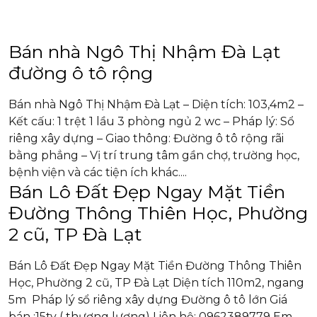
Bán nhà Ngô Thị Nhậm Đà Lạt
đường ô tô rộng
Bán nhà Ngô Thị Nhậm Đà Lạt – Diện tích: 103,4m2 –
Kết cấu: 1 trệt 1 lầu 3 phòng ngủ 2 wc – Pháp lý: Sổ
riêng xây dựng – Giao thông: Đường ô tô rộng rãi
bằng phẳng – Vị trí trung tâm gần chợ, trường học,
bệnh viện và các tiện ích khác....
Bán Lô Đất Đẹp Ngay Mặt Tiền
Đường Thông Thiên Học, Phường
2 cũ, TP Đà Lạt
Bán Lô Đất Đẹp Ngay Mặt Tiền Đường Thông Thiên
Học, Phường 2 cũ, TP Đà Lạt Diện tích 110m2, ngang
5m Pháp lý sổ riêng xây dựng Đường ô tô lớn Giá
bán ;15ty ( thương lượng) Liên hệ: 0962389779 Em...