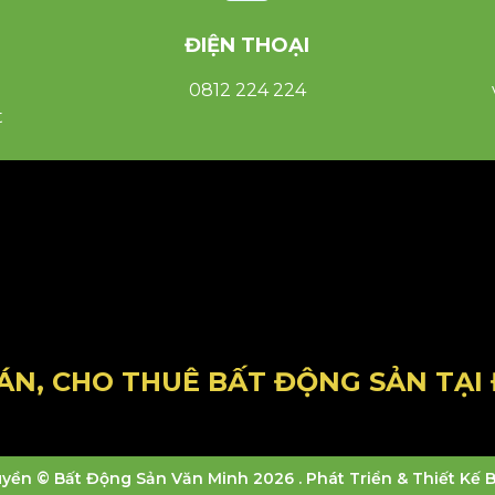
ĐIỆN THOẠI
0812 224 224
t
ÁN, CHO THUÊ BẤT ĐỘNG SẢN TẠI 
yền © Bất Động Sản Văn Minh 2026 . Phát Triển & Thiết Kế B