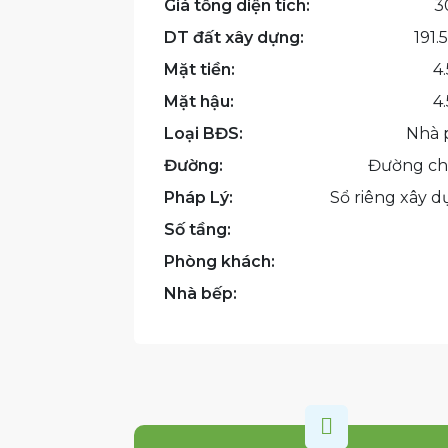
Giá tổng diện tích:
3
DT đất xây dựng:
191.
Mặt tiền:
4
Mặt hậu:
4
Loại BĐS:
Nhà 
Đường:
Đường ch
Pháp Lý:
Sổ riêng xây 
Số tầng:
Phòng khách:
Nhà bếp:
