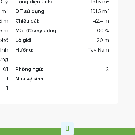
2
0 tỷ
Tổng diện tích:
191.5 m
2
2
5 m
DT sử dụng:
191.5 m
.5 m
Chiều dài:
42.4 m
.5 m
Mật độ xây dựng:
100 %
phố
Lộ giới:
20 m
ính
Hướng:
Tây Nam
dựng
01
Phòng ngủ:
2
1
Nhà vệ sinh:
1
1
