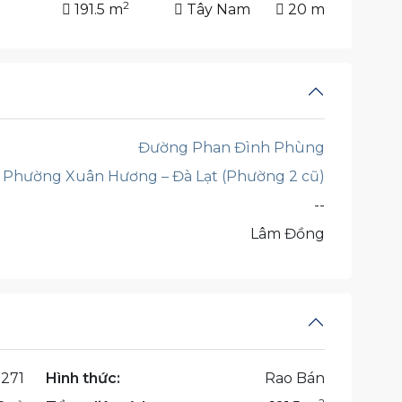
2
191.5 m
Tây Nam
20 m
Đường Phan Đình Phùng
Phường Xuân Hương – Đà Lạt (Phường 2 cũ)
--
Lâm Đồng
271
Hình thức:
Rao Bán