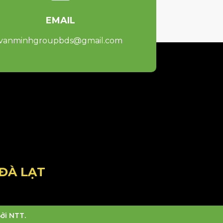
EMAIL
vanminhgroupbds@gmail.com
ĐÀ LẠT
ởi NTT.