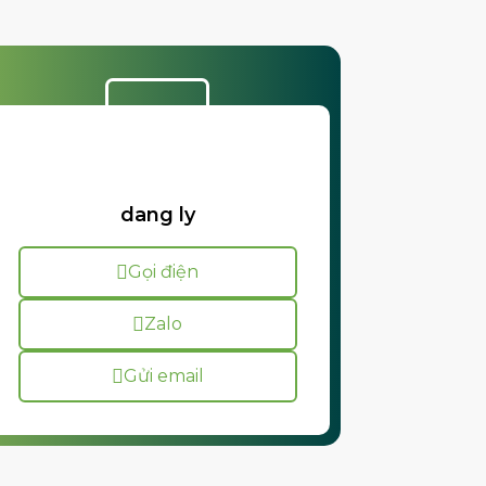
dang ly
Gọi điện
Zalo
Gửi email