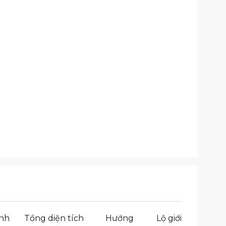
inh
Tổng diện tích
Hướng
Lộ giới