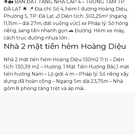
🌟🏡 BÁN ĐẤT TẶNG NHÀ CẤP 4 – TRUNG TÂM TP.
ĐÀ LẠT 🌟 📍 Địa chỉ: Số 4, hẻm 1 đường Hoàng Diệu,
Phường 5, TP. Đà Lạt 📐 Diện tích: 302,25m² (ngang
11,15m – dài 27m, đất vuông vức) 📜 Pháp lý: Sổ hồng
riêng, sang tên nhanh gọn 🚗 Đường: Hẻm xe máy,
cách trục đường nhựa lớn...
Nhà 2 mặt tiền hẻm Hoàng Diệu
Nhà 2 mặt tiền hẻm Hoàng Diệu 130m2 11 tỉ – Diện
tích: 130,39 m2 – Hướng: 1 Mặt Tiền Hướng Bắc,1 mặt
tiền hướng Nam – Lộ giới: 4 m – Pháp lý: Sổ riêng xây
dựng đã hoàn công – Ngang 5m dài 23,75m – Nhà
gồm 8 phòng tầng trệt và áp mái...