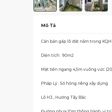
Mô Tả
Cần bán gấp lô đất nằm trong KQH 
Diện tích: 90m2
Mặt tiền ngang 4,5m vuông vức (2
Pháp Lý : Sổ hồng riêng xây dựng
Lô H3 , Hướng Tây Bắc
Đường nhựa 10m thông hành, vị trí