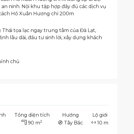
 an ninh. Nội khu tập hợp đầy đủ các dịch vụ
ắm, cách Hồ Xuân Hương chỉ 200m
hái tọa lạc ngay trung tâm của Đà Lạt,
ịnh lâu dài, đầu tư sinh lời, xây dựng khách
hính chủ
inh
Tổng diện tích
Hướng
Lộ giới
2
90 m
Tây Bắc
10 m