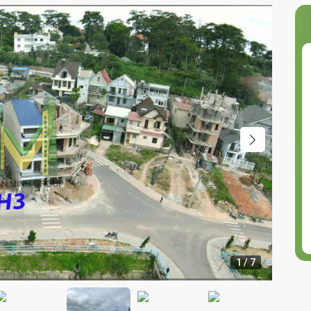
1
/
7