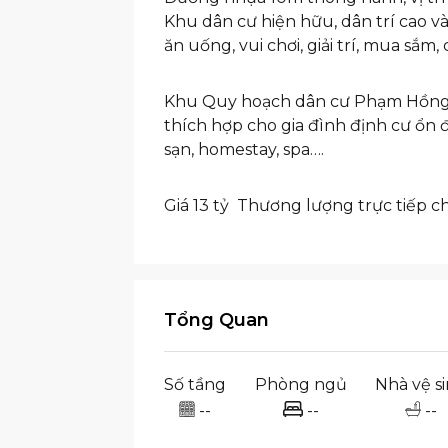
Khu dân cư hiện hữu, dân trí cao và
ăn uống, vui chơi, giải trí, mua s
Khu Quy hoạch dân cư Phạm Hồng T
thích hợp cho gia đình định cư ổn đ
sạn, homestay, spa….
Giá 13 tỷ Thương lượng trực tiếp c
Tổng Quan
Số tầng
Phòng ngủ
Nhà vệ s
--
--
--