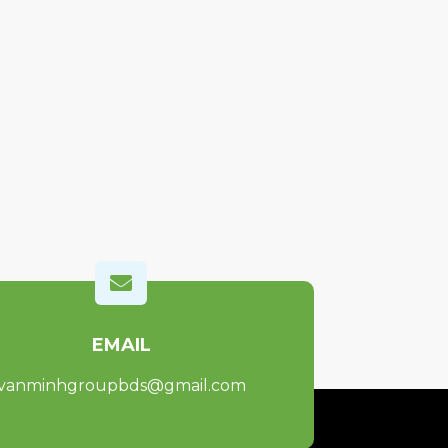

EMAIL
vanminhgroupbds@gmail.com