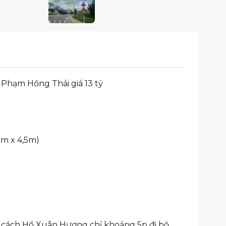
Phạm Hồng Thái giá 13 tỷ
0m x 4,5m)
 cách Hồ Xuân Hương chỉ khoảng 5p đi bộ.