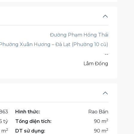
Đường Phạm Hồng Thái
Phường Xuân Hương – Đà Lạt (Phường 10 cũ)
--
Lâm Đồng
863
Hình thức:
Rao Bán
2
5 tỷ
Tổng diện tích:
90 m
2
2
 m
DT sử dụng:
90 m