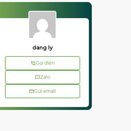
dang ly
Gọi điện
Zalo
Gửi email