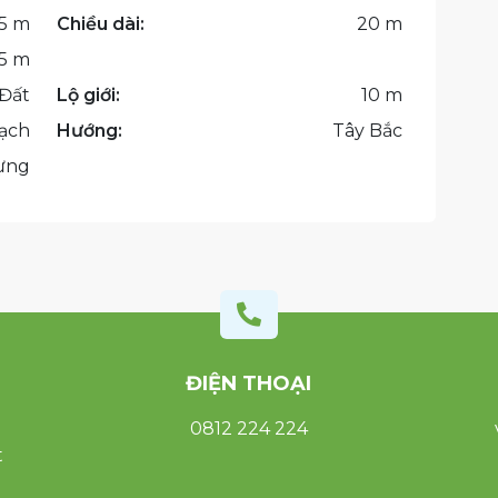
.5 m
Chiều dài:
20 m
.5 m
Đất
Lộ giới:
10 m
ạch
Hướng:
Tây Bắc
dựng

ĐIỆN THOẠI
0812 224 224
t