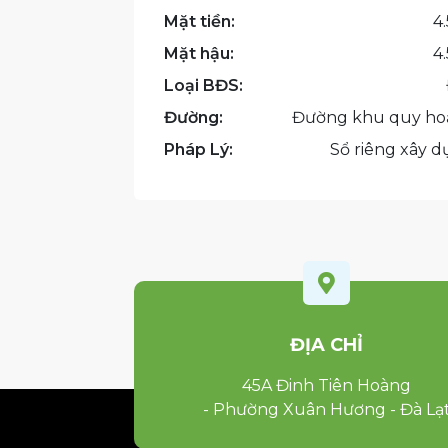
Mặt tiền:
4
Mặt hậu:
4
Loại BĐS:
Đường:
Đường khu quy ho
Pháp Lý:
Sổ riêng xây 

ĐỊA CHỈ
45A Đinh Tiên Hoàng
- Phường Xuân Hương - Đà Lạ