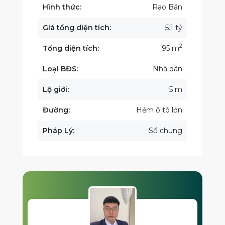
Hình thức:
Rao Bán
Giá tổng diện tích:
5.1 tỷ
2
Tổng diện tích:
95 m
Loại BĐS:
Nhà dân
Lộ giới:
5 m
Đường:
Hẻm ô tô lớn
Pháp Lý:
Sổ chung