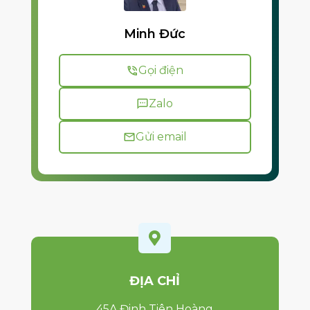
Minh Đức
Gọi điện
Zalo
Gửi email

ĐỊA CHỈ
45A Đinh Tiên Hoàng