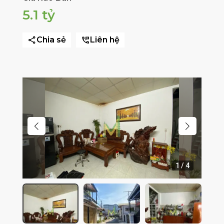
5.1 tỷ
Chia sẻ
Liên hệ
1
/
4