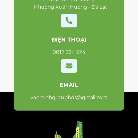
- Phường Xuân Hương - Đà Lạt

ĐIỆN THOẠI
0812 224 224

EMAIL
vanminhgroupbds@gmail.com