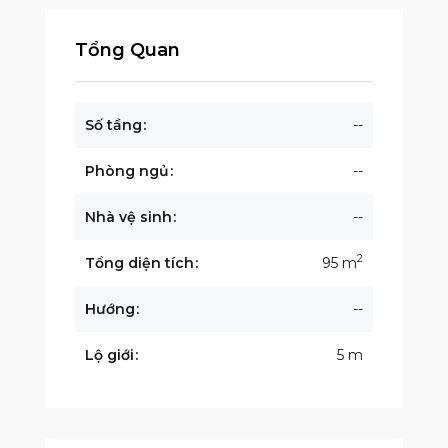
Tổng Quan
Số tầng
--
Phòng ngủ
--
Nhà vệ sinh
--
2
Tổng diện tích
95 m
Hướng
--
Lộ giới
5 m