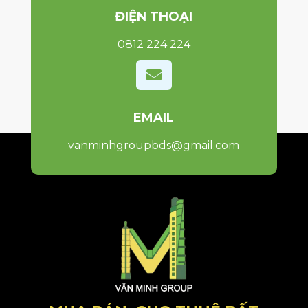
ĐIỆN THOẠI
0812 224 224

EMAIL
vanminhgroupbds@gmail.com