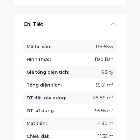
Chi Tiết
Mã tài sản:
RB-5554
Hình thức:
Rao Bán
Giá tổng diện tích:
6.8 tỷ
2
Tổng diện tích:
55.61 m
2
DT đất xây dựng:
48.89 m
2
DT sử dụng:
195.56 m
Mặt tiền:
4.90 m
Chiều dài:
11.35 m