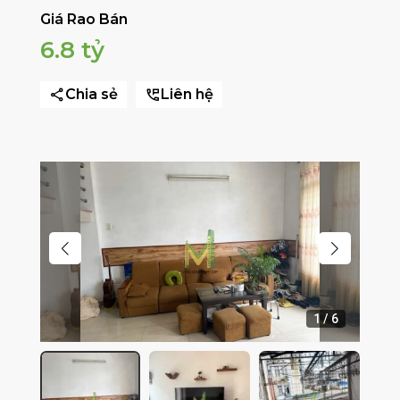
Giá Rao Bán
6.8 tỷ
Chia sẻ
Liên hệ
1
/
6