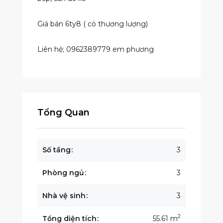
Giá bán 6ty8 ( có thương lượng)
Liên hệ; 0962389779 em phương
Tổng Quan
Số tầng
3
Phòng ngủ
3
Nhà vệ sinh
3
2
Tổng diện tích
55.61 m