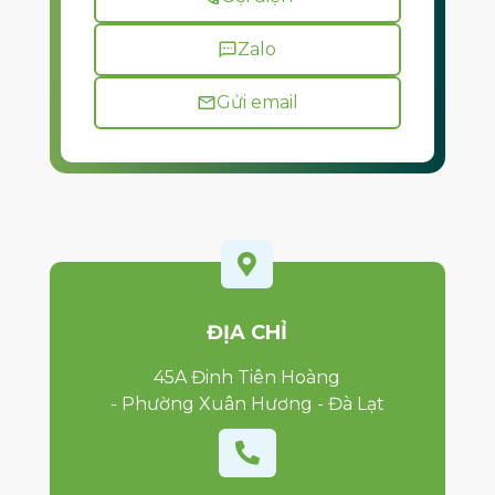
Zalo
Gửi email

ĐỊA CHỈ
45A Đinh Tiên Hoàng
- Phường Xuân Hương - Đà Lạt
