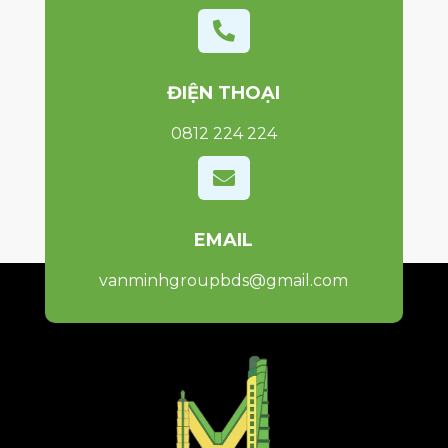

ĐIỆN THOẠI
0812 224 224

EMAIL
vanminhgroupbds@gmail.com