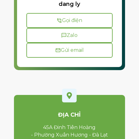
dang ly
Gọi điện
Zalo
Gửi email

ĐỊA CHỈ
45A Đinh Tiên Hoàng
- Phường Xuân Hương - Đà Lạt