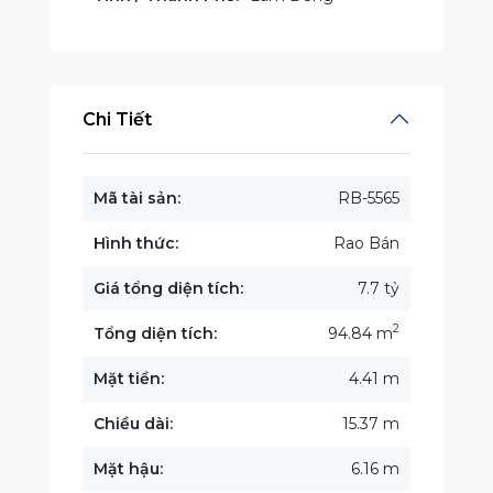
Chi Tiết
Mã tài sản:
RB-5565
Hình thức:
Rao Bán
Giá tổng diện tích:
7.7 tỷ
2
Tổng diện tích:
94.84 m
Mặt tiền:
4.41 m
Chiều dài:
15.37 m
Mặt hậu:
6.16 m