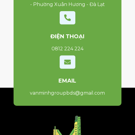
- Phường Xuân Hương - Đà Lạt

ĐIỆN THOẠI
0812 224 224

EMAIL
vanminhgroupbds@gmail.com