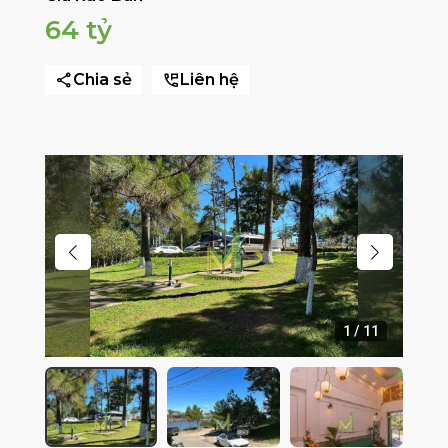
64 tỷ
Chia sẻ
Liên hệ
1
/
11