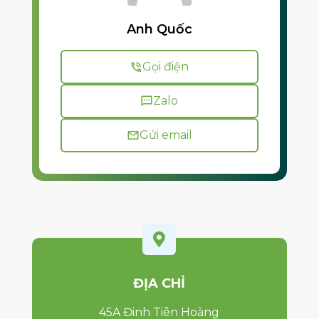
Anh Quốc
Gọi điện
Zalo
Gửi email

ĐỊA CHỈ
45A Đinh Tiên Hoàng