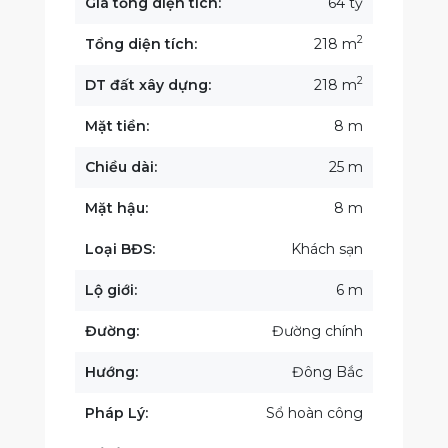
Giá tổng diện tích:
64 tỷ
2
Tổng diện tích:
218 m
2
DT đất xây dựng:
218 m
Mặt tiền:
8 m
Chiều dài:
25 m
Mặt hậu:
8 m
Loại BĐS:
Khách sạn
Lộ giới:
6 m
Đường:
Đường chính
Hướng:
Đông Bắc
Pháp Lý:
Sổ hoàn công