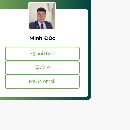
Minh Đức
Gọi điện
Zalo
Gửi email