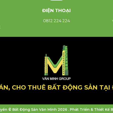
ĐIỆN THOẠI
0812 224 224
t
ÁN, CHO THUÊ BẤT ĐỘNG SẢN TẠI 
yền © Bất Động Sản Văn Minh 2026 . Phát Triển & Thiết Kế B