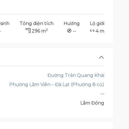
sinh
Tổng diện tích
Hướng
Lộ giới
2
-
296 m
--
4 m
Đường Trần Quang Khải
Phường Lâm Viên – Đà Lạt (Phường 8 cũ)
--
Lâm Đồng