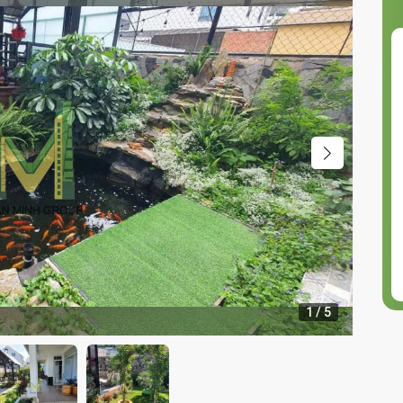
1
/
5