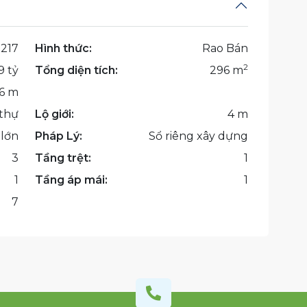
217
Hình thức:
Rao Bán
2
9 tỷ
Tổng diện tích:
296 m
16 m
 thự
Lộ giới:
4 m
 lớn
Pháp Lý:
Sổ riêng xây dựng
3
Tầng trệt:
1
1
Tầng áp mái:
1
7
