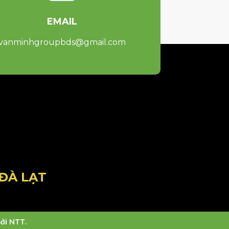
EMAIL
vanminhgroupbds@gmail.com
ĐÀ LẠT
ởi NTT.