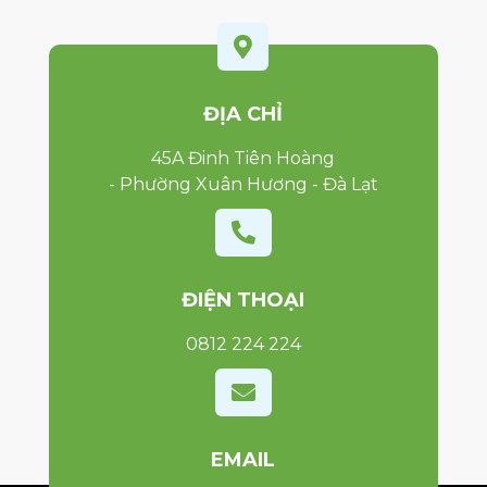

ĐỊA CHỈ
45A Đinh Tiên Hoàng
- Phường Xuân Hương - Đà Lạt

ĐIỆN THOẠI
0812 224 224

EMAIL