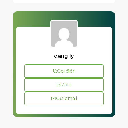
dang ly
Gọi điện
Zalo
Gửi email