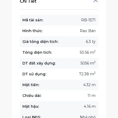
Chi Tiết
Mã tài sản:
RB-1571
Hình thức:
Rao Bán
Giá tổng diện tích:
6.3 tỷ
2
Tổng diện tích:
50.56 m
2
DT đất xây dựng:
5056 m
2
DT sử dụng:
72.38 m
Mặt tiền:
4.32 m
Chiều dài:
11 m
Mặt hậu:
4.16 m
Loại BĐS:
Nhà phố