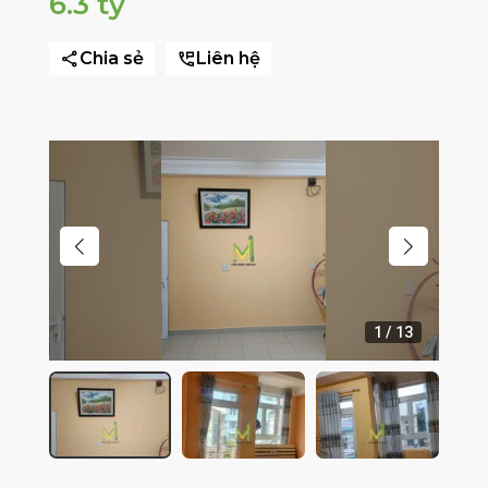
6.3 tỷ
Chia sẻ
Liên hệ
1
/
13